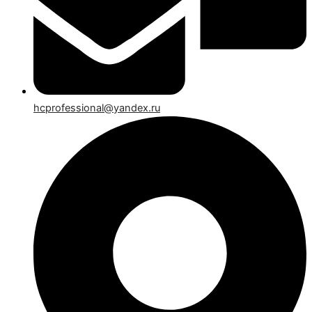
hcprofessional@yandex.ru