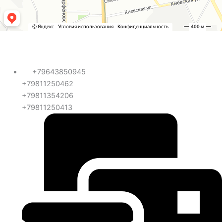
+79643850945
+79811250462
+79811354206
+79811250413