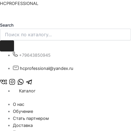
Перейти
HCPROFESSIONAL
к
содержимому
Search
+79643850945
hcprofessional@yandex.ru
Каталог
О нас
Обучение
Стать партнером
Доставка