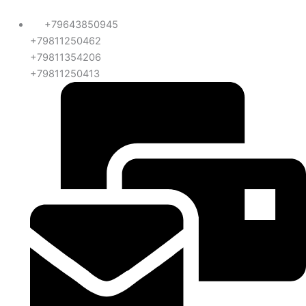
+79643850945
+79811250462
+79811354206
+79811250413