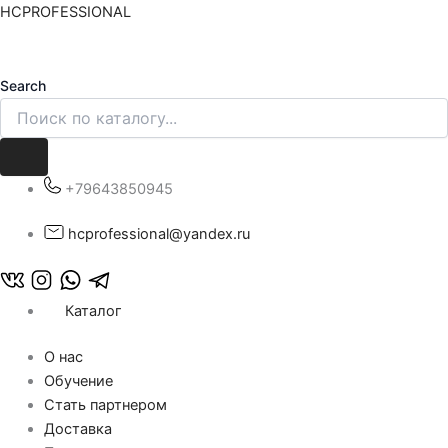
Перейти
HCPROFESSIONAL
к
содержимому
Search
+79643850945
hcprofessional@yandex.ru
Каталог
О нас
Обучение
Стать партнером
Доставка