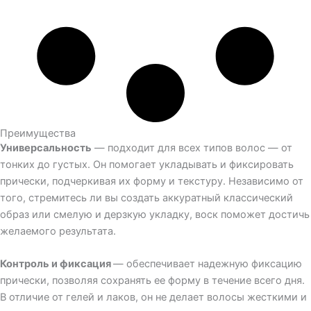
Преимущества
Универсальность
—
подходит для всех типов волос — от
тонких до густых. Он помогает укладывать и фиксировать
прически, подчеркивая их форму и текстуру. Независимо от
того, стремитесь ли вы создать аккуратный классический
образ или смелую и дерзкую укладку, воск поможет достичь
желаемого результата.
Контроль и фиксация
—
обеспечивает надежную фиксацию
прически, позволяя сохранять ее форму в течение всего дня.
В отличие от гелей и лаков, он не делает волосы жесткими и