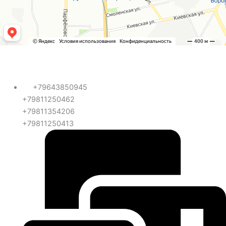
+79643850945
+79811250462
+79811354206
+79811250413