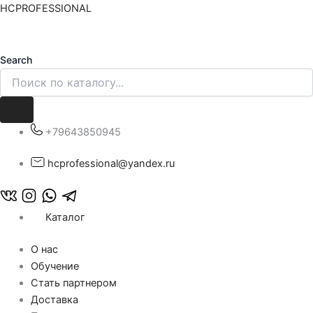
Количество
Перейти
HCPROFESSIONAL
товара
к
Трихологический
содержимому
микроскоп
Search
с
вариантом
подключения
Wi-
Fi,
+79643850945
подключением
к
IOS/Android
hcprofessional@yandex.ru
Каталог
О нас
Обучение
Стать партнером
Доставка