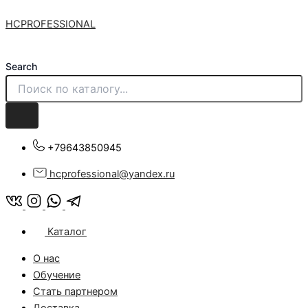
Количество
Перейти
товара
HCPROFESSIONAL
к
Шампунь
содержимому
против
зажирнения
Search
кожи
головы
и
волос
серии
BIOLOGICAL
+79643850945
250ml
hcprofessional@yandex.ru
Каталог
О нас
Обучение
Стать партнером