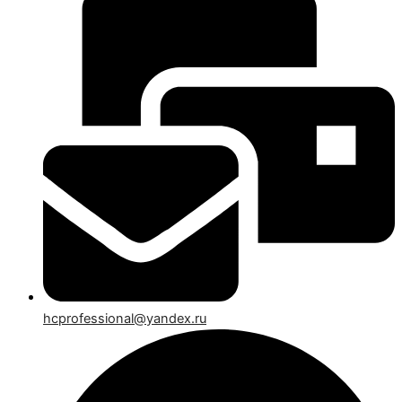
hcprofessional@yandex.ru