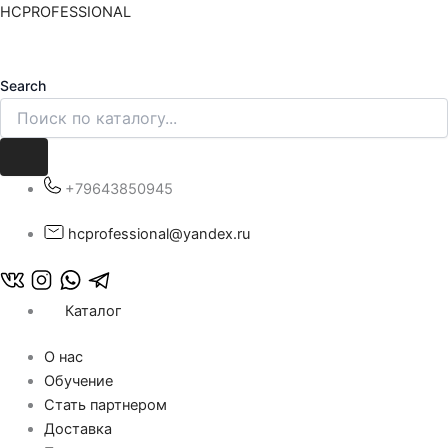
Количество
Перейти
HCPROFESSIONAL
товара
к
Набор
содержимому
для
Search
Питания
волос
(шампунь+маска)
серии
ELITE
+79643850945
PRO
hcprofessional@yandex.ru
Каталог
О нас
Обучение
Стать партнером
Доставка