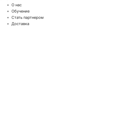
О нас
Обучение
Стать партнером
Доставка
Долговременное выпрямление волос
Долговременная завивка
Укладочные средства
Обесцвечивание волос
Восстановление волос
Окрашивание волос
Уход за волосами
Для кожи головы
Аксессуары