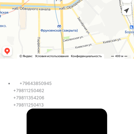
+79643850945
+79811250462
+79811354206
+79811250413