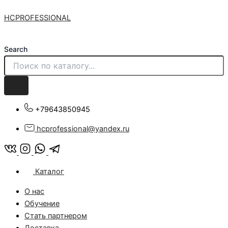
Количество
Перейти
товара
HCPROFESSIONAL
к
Набор
содержимому
для
питания
Search
волос
MINI
(шампунь
+
маска)
300ml+500ml
+79643850945
hcprofessional@yandex.ru
Каталог
О нас
Обучение
Стать партнером