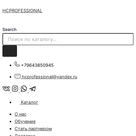
Количество
Перейти
товара
HCPROFESSIONAL
к
Миска
содержимому
"НС
Professional"
Search
+79643850945
hcprofessional@yandex.ru
Каталог
О нас
Обучение
Стать партнером