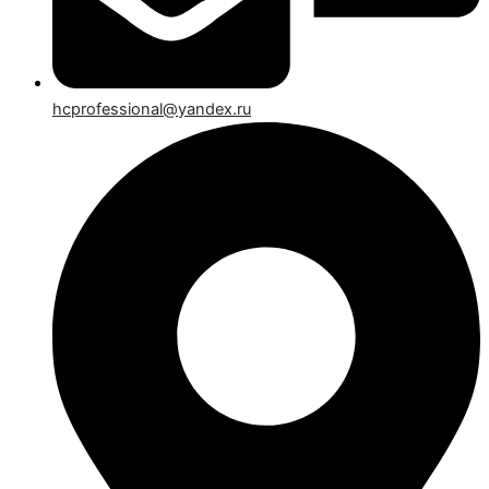
hcprofessional@yandex.ru