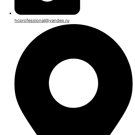
hcprofessional@yandex.ru