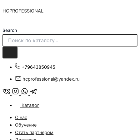
Перейти
HCPROFESSIONAL
к
содержимому
Search
+79643850945
hcprofessional@yandex.ru
Каталог
О нас
Обучение
Стать партнером