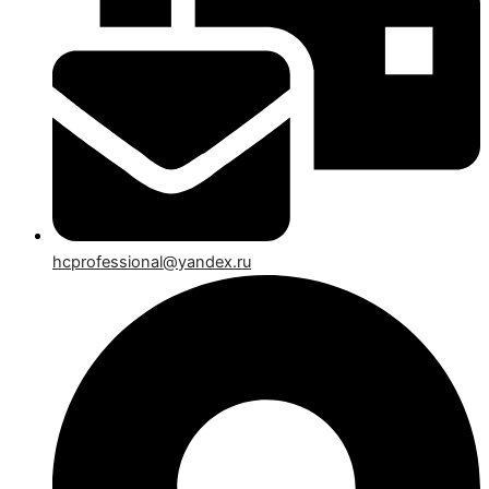
hcprofessional@yandex.ru