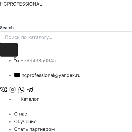
Перейти
HCPROFESSIONAL
к
содержимому
Search
+79643850945
hcprofessional@yandex.ru
Каталог
О нас
Обучение
Стать партнером